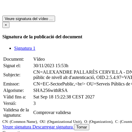
Veure signatura del vídeo
...
×
Signatura de la publicació del document
Signatura 1
Document:
Vídeo
Signat el:
30/11/2023 15:53h
CN=ALEXANDRE PALLARÈS CERVILLA - DNI
Subjecte:
públic de nivell alt d'autenticació, OID.2.5.4.97
Emissor:
CN=EC-SectorPublic,<br/> OU=Serveis Públic
Algorisme:
SHA256withRSA
Vàlid fins a:
Sat Sep 18 15:22:38 CEST 2027
Versió:
3
Validesa de la
Comprovar validesa
signatura:
CN: (Common Name),
OU: (Organizational Unit),
O: (Organization),
C: (Count
Veure signatura
Descarregar signatura
Tornar