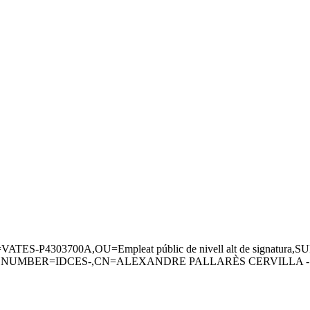
.97=VATES-P4303700A,OU=Empleat públic de nivell alt de sign
UMBER=IDCES-,CN=ALEXANDRE PALLARÈS CERVILLA - D