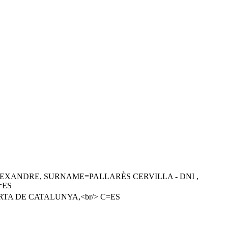
EXANDRE, SURNAME=PALLARÈS CERVILLA - DNI ,
C=ES
OBERTA DE CATALUNYA,<br/> C=ES