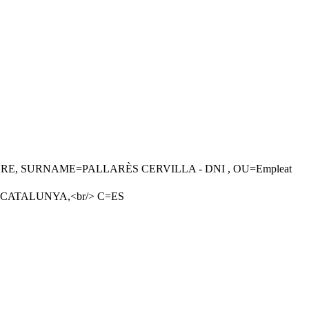
, SURNAME=PALLARÈS CERVILLA - DNI , OU=Empleat
DE CATALUNYA,<br/> C=ES