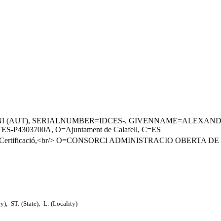
 (AUT), SERIALNUMBER=IDCES-, GIVENNAME=ALEXANDRE
=VATES-P4303700A, O=Ajuntament de Calafell, C=ES
s de Certificació,<br/> O=CONSORCI ADMINISTRACIO OBERTA 
ry),
ST: (State),
L: (Locality)