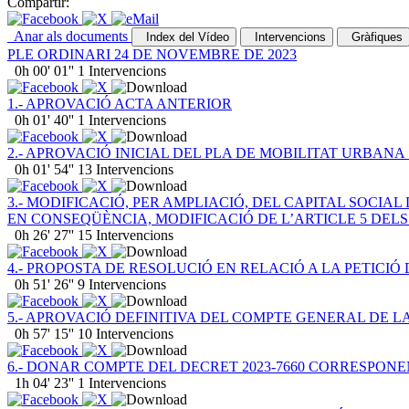
Compartir:
Anar als documents
Index del Vídeo
Intervencions
Gràfiques
PLE ORDINARI 24 DE NOVEMBRE DE 2023
0h 00' 01''
1
Intervencions
1.- APROVACIÓ ACTA ANTERIOR
0h 01' 40''
1
Intervencions
2.- APROVACIÓ INICIAL DEL PLA DE MOBILITAT URBANA 
0h 01' 54''
13
Intervencions
3.- MODIFICACIÓ, PER AMPLIACIÓ, DEL CAPITAL SOCIAL
EN CONSEQÜÈNCIA, MODIFICACIÓ DE L’ARTICLE 5 DELS
0h 26' 27''
15
Intervencions
4.- PROPOSTA DE RESOLUCIÓ EN RELACIÓ A LA PETICIÓ
0h 51' 26''
9
Intervencions
5.- APROVACIÓ DEFINITIVA DEL COMPTE GENERAL DE LA
0h 57' 15''
10
Intervencions
6.- DONAR COMPTE DEL DECRET 2023-7660 CORRESPONEN
1h 04' 23''
1
Intervencions