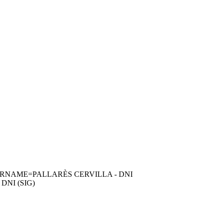
atura,SURNAME=PALLARÈS CERVILLA - DNI
NI (SIG)