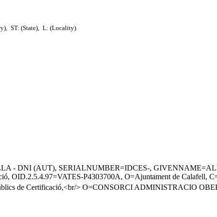
ry),
ST: (State),
L: (Locality)
A - DNI (AUT), SERIALNUMBER=IDCES-, GIVENNAME=AL
icació, OID.2.5.4.97=VATES-P4303700A, O=Ajuntament de Calafell, 
 Públics de Certificació,<br/> O=CONSORCI ADMINISTRACIO 