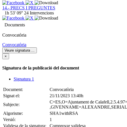
14.- PRECS I PREGUNTES
1h 53' 09''
24
Intervencions
Documents
Convocatòria
Convocatòria
Veure signatura
...
×
Signatura de la publicació del document
Signatura 1
Document:
Convocatòria
Signat el:
21/11/2023 13:40h
C=ES,O=Ajuntament de Calafell,2.5.4
Subjecte:
,GIVENNAME=ALEXANDRE,SERIALN
Algorisme:
SHA1withRSA
Versió:
1
Validesa de la signatura:
Comprovar validesa