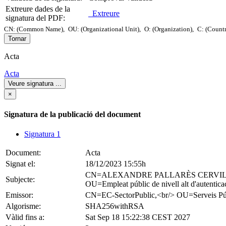
Extreure dades de la
Extreure
signatura del PDF:
CN: (Common Name),
OU: (Organizational Unit),
O: (Organization),
C: (Count
Tornar
Acta
Acta
Veure signatura
...
×
Signatura de la publicació del document
Signatura 1
Document:
Acta
Signat el:
18/12/2023 15:55h
CN=ALEXANDRE PALLARÈS CERVILL
Subjecte:
OU=Empleat públic de nivell alt d'autent
Emissor:
CN=EC-SectorPublic,<br/> OU=Serveis
Algorisme:
SHA256withRSA
Vàlid fins a:
Sat Sep 18 15:22:38 CEST 2027