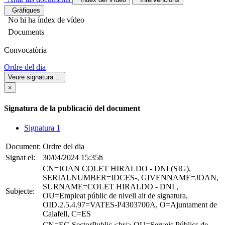
Gràfiques
No hi ha índex de vídeo
Documents
Convocatòria
Ordre del dia
Veure signatura
...
×
Signatura de la publicació del document
Signatura 1
Document:
Ordre del dia
Signat el:
30/04/2024 15:35h
CN=JOAN COLET HIRALDO - DNI (SIG),
SERIALNUMBER=IDCES-, GIVENNAME=JOAN,
SURNAME=COLET HIRALDO - DNI ,
Subjecte:
OU=Empleat públic de nivell alt de signatura,
OID.2.5.4.97=VATES-P4303700A, O=Ajuntament de
Calafell, C=ES
CN=EC-SectorPublic,<br/> OU=Serveis Públics de