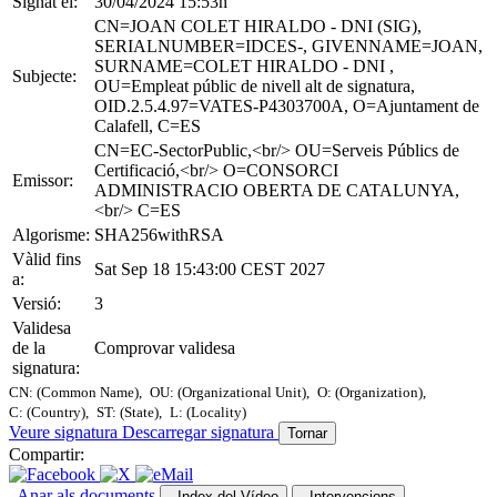
Signat el:
30/04/2024 15:53h
CN=JOAN COLET HIRALDO - DNI (SIG),
SERIALNUMBER=IDCES-, GIVENNAME=JOAN,
SURNAME=COLET HIRALDO - DNI ,
Subjecte:
OU=Empleat públic de nivell alt de signatura,
OID.2.5.4.97=VATES-P4303700A, O=Ajuntament de
Calafell, C=ES
CN=EC-SectorPublic,<br/> OU=Serveis Públics de
Certificació,<br/> O=CONSORCI
Emissor:
ADMINISTRACIO OBERTA DE CATALUNYA,
<br/> C=ES
Algorisme:
SHA256withRSA
Vàlid fins
Sat Sep 18 15:43:00 CEST 2027
a:
Versió:
3
Validesa
de la
Comprovar validesa
signatura:
CN: (Common Name),
OU: (Organizational Unit),
O: (Organization),
C: (Country),
ST: (State),
L: (Locality)
Veure signatura
Descarregar signatura
Tornar
Compartir:
Anar als documents
Index del Vídeo
Intervencions