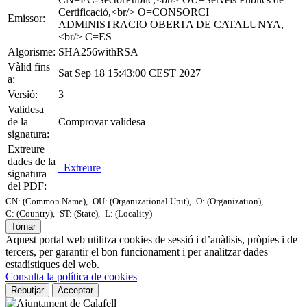
Certificació,<br/> O=CONSORCI
Emissor:
ADMINISTRACIO OBERTA DE CATALUNYA,
<br/> C=ES
Algorisme:
SHA256withRSA
Vàlid fins
Sat Sep 18 15:43:00 CEST 2027
a:
Versió:
3
Validesa
de la
Comprovar validesa
signatura:
Extreure
dades de la
Extreure
signatura
del PDF:
CN: (Common Name),
OU: (Organizational Unit),
O: (Organization),
C: (Country),
ST: (State),
L: (Locality)
Tornar
Aquest portal web utilitza cookies de sessió i d’anàlisis, pròpies i de
tercers, per garantir el bon funcionament i per analitzar dades
estadístiques del web.
Consulta la política de cookies
Rebutjar
Acceptar