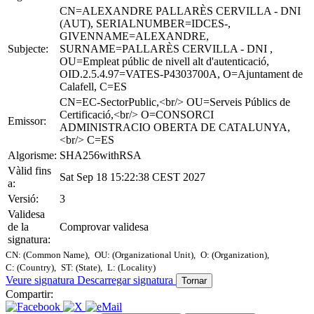
CN=ALEXANDRE PALLARÈS CERVILLA - DNI
(AUT), SERIALNUMBER=IDCES-,
GIVENNAME=ALEXANDRE,
Subjecte:
SURNAME=PALLARÈS CERVILLA - DNI ,
OU=Empleat públic de nivell alt d'autenticació,
OID.2.5.4.97=VATES-P4303700A, O=Ajuntament de
Calafell, C=ES
CN=EC-SectorPublic,<br/> OU=Serveis Públics de
Certificació,<br/> O=CONSORCI
Emissor:
ADMINISTRACIO OBERTA DE CATALUNYA,
<br/> C=ES
Algorisme:
SHA256withRSA
Vàlid fins
Sat Sep 18 15:22:38 CEST 2027
a:
Versió:
3
Validesa
de la
Comprovar validesa
signatura:
CN: (Common Name),
OU: (Organizational Unit),
O: (Organization),
C: (Country),
ST: (State),
L: (Locality)
Veure signatura
Descarregar signatura
Tornar
Compartir: