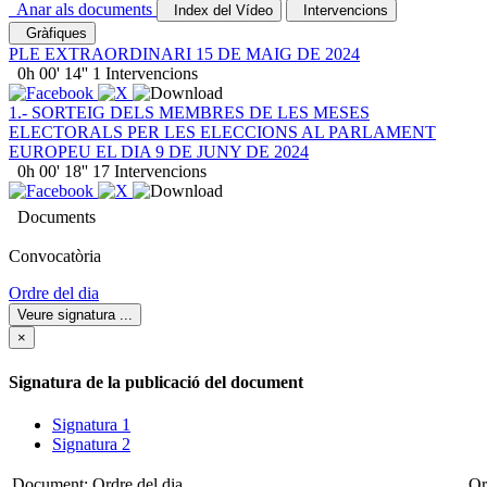
Anar als documents
Index del Vídeo
Intervencions
Gràfiques
PLE EXTRAORDINARI 15 DE MAIG DE 2024
0h 00' 14''
1
Intervencions
1.- SORTEIG DELS MEMBRES DE LES MESES
ELECTORALS PER LES ELECCIONS AL PARLAMENT
EUROPEU EL DIA 9 DE JUNY DE 2024
0h 00' 18''
17
Intervencions
Documents
Convocatòria
Ordre del dia
Veure signatura
...
×
Signatura de la publicació del document
Signatura 1
Signatura 2
Document:
Ordre del dia
Or