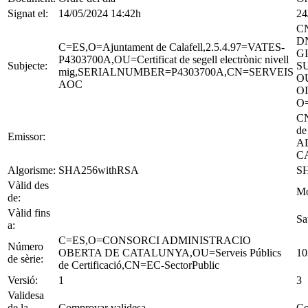
Signat el:
14/05/2024 14:42h
24
C
D
C=ES,O=Ajuntament de Calafell,2.5.4.97=VATES-
G
P4303700A,OU=Certificat de segell electrònic nivell
Subjecte:
S
mig,SERIALNUMBER=P4303700A,CN=SERVEIS
OU
AOC
OI
O=
CN
de
Emissor:
A
C
Algorisme:
SHA256withRSA
S
Vàlid des
Mo
de:
Vàlid fins
Sa
a:
C=ES,O=CONSORCI ADMINISTRACIO
Número
OBERTA DE CATALUNYA,OU=Serveis Públics
10
de sèrie:
de Certificació,CN=EC-SectorPublic
Versió:
1
3
Validesa
de la
Comprovar validesa
Co