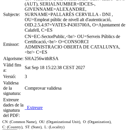
(AUT), SERIALNUMBER=IDCES-,
GIVENNAME=ALEXANDRE,
Subjecte:
SURNAME=PALLARÈS CERVILLA - DNI ,
OU=Empleat públic de nivell alt d'autenticació,
OID.2.5.4.97=VATES-P4303700A, O=Ajuntament de
Calafell, C=ES
CN=EC-SectorPublic,<br/> OU=Serveis Públics de
Certificació,<br/> O=CONSORCI
Emissor:
ADMINISTRACIO OBERTA DE CATALUNYA,
<br/> C=ES
Algorisme:
SHA256withRSA
Vàlid fins
Sat Sep 18 15:22:38 CEST 2027
a:
Versió:
3
Validesa
de la
Comprovar validesa
signatura:
Extreure
dades de la
Extreure
signatura
del PDF:
CN: (Common Name),
OU: (Organizational Unit),
O: (Organization),
C: (Country),
ST: (State),
L: (Locality)