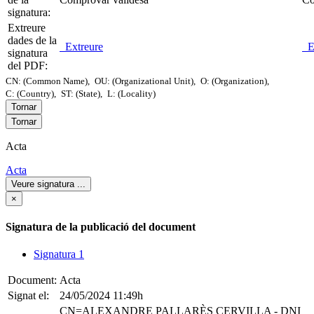
signatura:
Extreure
dades de la
Extreure
Ex
signatura
del PDF:
CN: (Common Name),
OU: (Organizational Unit),
O: (Organization),
C: (Country),
ST: (State),
L: (Locality)
Tornar
Tornar
Acta
Acta
Veure signatura
...
×
Signatura de la publicació del document
Signatura 1
Document:
Acta
Signat el:
24/05/2024 11:49h
CN=ALEXANDRE PALLARÈS CERVILLA - DNI